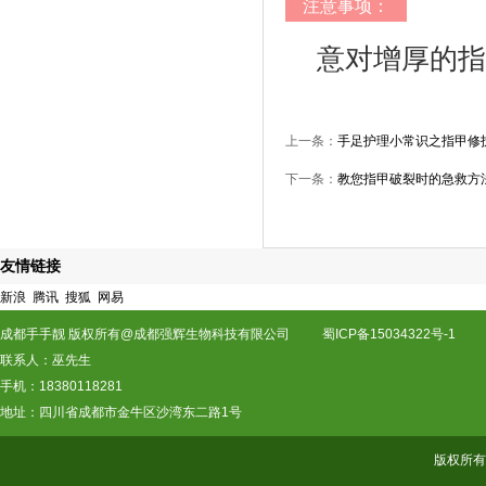
注意事项：
意对增厚的指
上一条：
手足护理小常识之指甲修
下一条：
教您指甲破裂时的急救方
友情链接
新浪
腾讯
搜狐
网易
成都手手靓 版权所有@成都强辉生物科技有限公司
蜀ICP备15034322号-1
联系人：巫先生
手机：18380118281
地址：四川省成都市金牛区沙湾东二路1号
版权所有