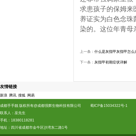
求患孩子的保姆来
养证实为白色念珠
染的。这位年青母
上一条：
什么是灰指甲灰指甲怎么
下一条：
灰指甲初期症状详解
友情链接
新浪
腾讯
搜狐
网易
成都手手靓 版权所有@成都强辉生物科技有限公司
蜀ICP备15034322号-1
联系人：巫先生
手机：18380118281
地址：四川省成都市金牛区沙湾东二路1号