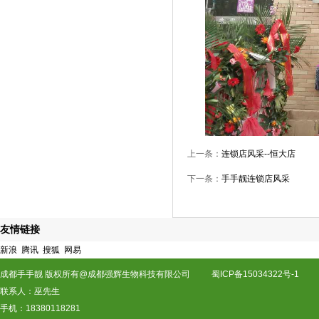
上一条：
连锁店风采--恒大店
下一条：
手手靓连锁店风采
友情链接
新浪
腾讯
搜狐
网易
成都手手靓 版权所有@成都强辉生物科技有限公司
蜀ICP备15034322号-1
联系人：巫先生
手机：18380118281